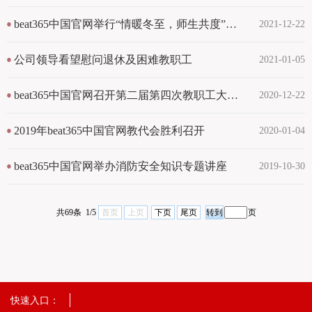
beat365中国官网举行“情暖冬至，师生共度”包饺子活动
2021-12-22
公司领导看望慰问退休及困难教职工
2021-01-05
beat365中国官网召开第二届第四次教职工大会暨工会会员大会
2020-12-22
2019年beat365中国官网教代会胜利召开
2020-01-04
beat365中国官网举办消防安全知识专题讲座
2019-10-30
共69条 1/5
首页
上页
下页
尾页
页
快速入口：