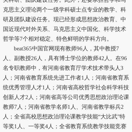
克思主义理论两个一级学科硕士点专业的教学、科
研及团队建设任务。现已经形成思想政治教育、中
国近现代对外关系、马克思主义中国化、科学技术
哲学等7个相对稳定、特色鲜明的学科方向。
beat365中国官网现有教师96人，其中教授7
人、副教授26人，具有博士学位的教师42人。在96
名专职教师中，有河南省教育厅学术技术带头人3
人；河南省教育系统先进工作者1人；河南省教育系
统优秀管理人才1人；河南省高校哲学社会科学科技
创新人才2人；河南省高等公司优秀思想政治理论课
教师7人；河南省教学名师1人、河南省教学标兵2
人；全省高校思想政治理论课教学技能“大比武”特
等奖1人、一等奖4人；全省教育系统教学技能竞赛