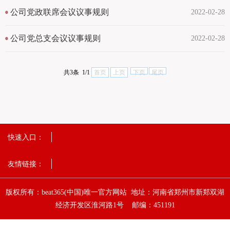
公司党政联席会议议事规则
2022-02-28
公司党总支会议议事规则
2022-02-28
共3条 1/1
首页
上页
下页
尾页
快速入口：
友情链接：
版权所有：beat365(中国)唯一官方网站 地址：河南省郑州市新郑双湖
经济开发区淮河路1号 邮编：451191