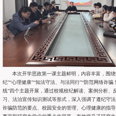
本次开学思政第一课主题鲜明，内容丰富，围绕
纪”“心理健康”“知法守法、与法同行”“防范网络诈骗
线”四个主题开展，通过校规校纪解读、案例分析、
习、法治宣传知识测试等形式，深入强调了遵纪守法
诈骗防范的要点、校园安全的管理、心理健康的指导