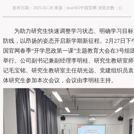
发布日期：2025-02-28 来源：beat365中国官网 浏览次数：[
]
为助力研究生快速调整学习状态、明确学习目标
防线，以昂扬的姿态开启新学期新征程。2月27日下午，b
国官网春季“开学思政第一课”主题教育大会在3号组团
举行。公司副书记兼副经理李明桂、研究生教研室师
记毛宝铭、研究生教研室主任胡光远、党建组织员袁
体研究生参加本次会议，会议由李明桂主持。