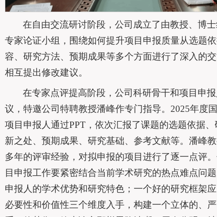
在自由交流研讨阶段，公司成立了由教授、博士
专家论证小组，围绕如何提升项目申报质量从选题依
容、研究方法、预期成果等多个方面进行了深入的交
相互提出修改建议。
在专家点评提高阶段，公司科研骨干和项目申报
议，特邀公司特聘教授潘峰作专门指导。2025年度
项目申报人通过PPT，依次汇报了课题的选题依据、
新之处、预期成果、研究基础、参考文献等。潘峰教
多年的评审经验，对拟申报的项目进行了逐一点评。
目申报工作要紧密结合当前学术研究的热点难点问题
申报人的学术优势和研究特色；一个好的研究框架应
必要性和价值性三个维度入手，构建一个立体的、严