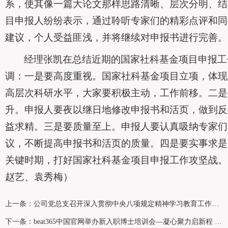
系，使其像一篇大论文那样思路清晰、层次分明、结
目申报人纷纷表示，通过聆听专家们的精彩点评和同
建议，个人受益匪浅，并将继续对申报书进行完善。
经理张凯在总结近期的国家社科基金项目申报工
调：一是要高度重视。国家社科基金项目立项，体现
高层次科研水平，大家要积极主动，工作前移。二是
升。申报人要夜以继日地修改申报书和活页，做到反
益求精。三是要质量至上。申报人要认真吸纳专家们
议，不断提高申报书和活页的质量。四是要实事求是
关键时期，打好国家社科基金项目申报工作攻坚战。
赵艺、袁秀梅）
上一条：
公司党总支召开深入贯彻中央八项规定精神学习教育工作部署会
下一条：
beat365中国官网举办新入职博士培训会—凝心聚力启新程 夯基蓄势谋发展