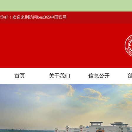
你好！欢迎来到访问beat365中国官网
首页
关于我们
信息公开