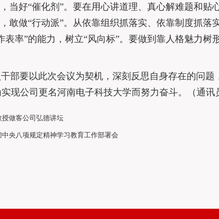
力，当好“催化剂”。要在用心讲道理、真心解难题和
力，敢做“行动派”。从依靠组织抓落实、依靠制度抓
作表率”的能力，树立“风向标”。要做到靠人格魅力
员干部要以此次会议为契机，深刻反思自身存在的问题
实现公司更名河南电子科技大学而努力奋斗。（通讯员
教授做客公司弘德讲坛
彻中央八项规定精神学习教育工作部署会