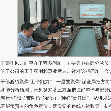
员干部作风方面存在了诸多问题，主要集中在部分党员
影响了公司的工作氛围和事业发展。针对这些问题，会
干部必须聚焦“五个能力”，一是要聚焦“谋全局把方向
戏和能分析预测，善见微知著三方面把握好整体与部分
聚焦“抓班子带队伍”的能力，种好“责任田”。从讲
化基层负责人的角色定位，落实党的路线方针政策，执