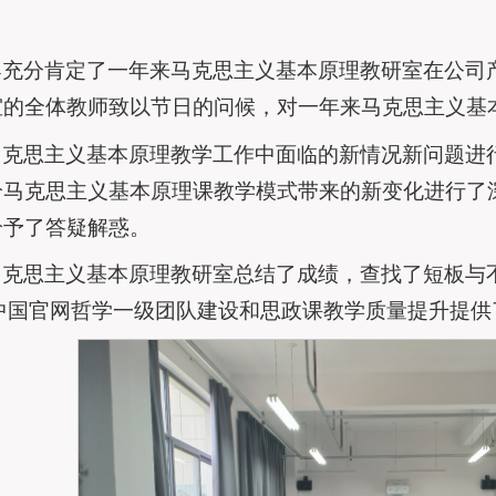
导充分肯定了一年来马克思主义基本原理教研室在公司
室的全体教师致以节日的问候，对一年来马克思主义基
马克思主义基本原理教学工作中面临的新情况新问题进
给马克思主义基本原理课教学模式带来的新变化进行了
给予了答疑解惑。
马克思主义基本原理教研室总结了成绩，查找了短板与
365中国官网哲学一级团队建设和思政课教学质量提升