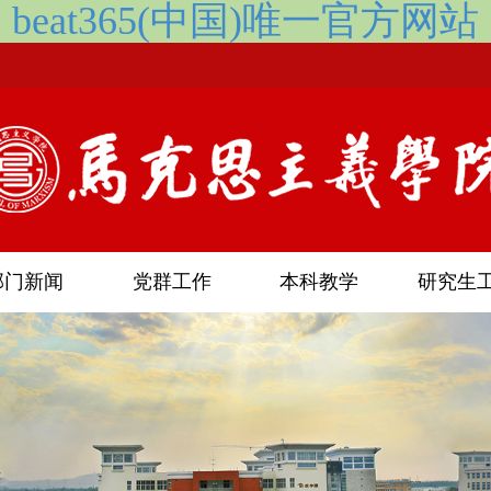
beat365(中国)唯一官方网站
部门新闻
党群工作
本科教学
研究生