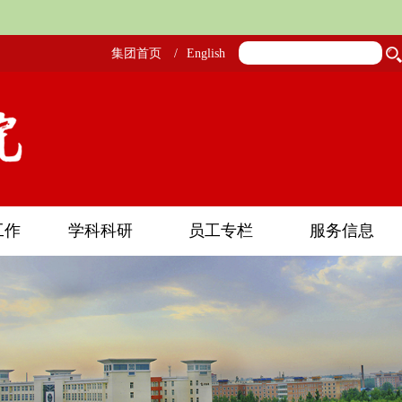
集团首页
/
English
工作
学科科研
员工专栏
服务信息