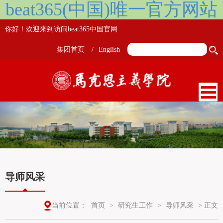
beat365(中国)唯一官方网站
你好！欢迎来到访问beat365中国官网
集团首页
/
English
导师风采
当前位置：
首页
>
研究生工作
>
导师风采
> 正文