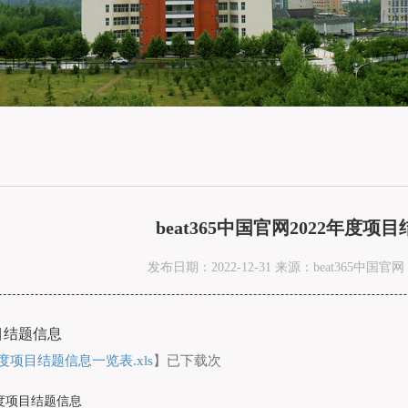
beat365中国官网2022年度项
发布日期：2022-12-31 来源：beat365中国官
项目结题信息
2年度项目结题信息一览表.xls
】已下载
次
1年度项目结题信息