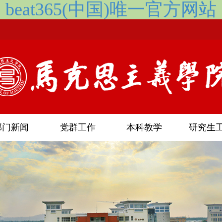
beat365(中国)唯一官方网站
部门新闻
党群工作
本科教学
研究生