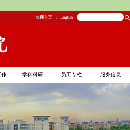
集团首页
/
English
工作
学科科研
员工专栏
服务信息